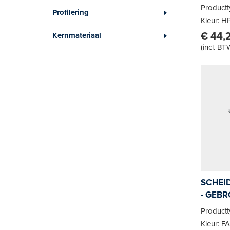
Product
Profilering
Kleur: H
€ 44,
Kernmateriaal
(
incl. BT
SCHEI
- GEBR
Product
Kleur: F