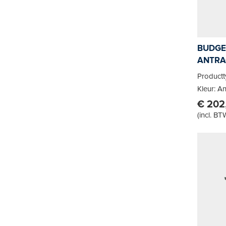
BUDGE
ANTRA
Product
Kleur: An
€ 202
(
incl. BT