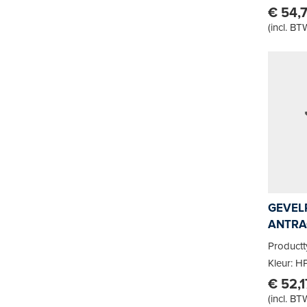
€ 54,
(
incl. BT
GEVELP
ANTRA
Product
Kleur: H
€ 52,1
(
incl. BT