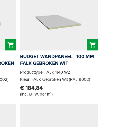
BUDGET WANDPANEEL - 100 MM -
BROKEN
FALK GEBROKEN WIT
Producttype: FALK 1140 WZ
9002)
Kleur: FALK Gebroken Wit (RAL 9002)
€ 184,84
(
incl. BTW, per m¹
)