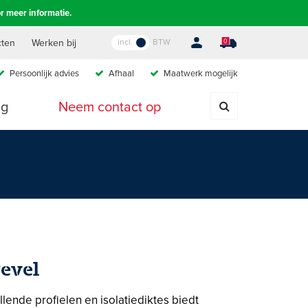
r meer informatie.
incl.
BTW
cten
Werken bij
0
Persoonlijk advies
A
fhaal
M
aatwerk mogelijk
ig
Neem contact op
evel
ende profielen en isolatiediktes biedt