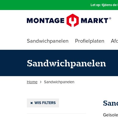
Let op: tijdens d
Sandwichpanelen
Profielplaten
Afd
Sandwichpanelen
Home
Sandwichpanelen
San
WIS FILTERS
Geïsole