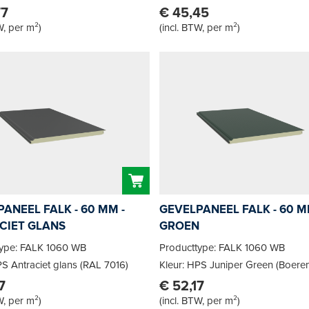
77
€ 45,45
W, per m²
)
(
incl. BTW, per m²
)
ANEEL FALK - 60 MM -
GEVELPANEEL FALK - 60 M
CIET GLANS
GROEN
type: FALK 1060 WB
Producttype: FALK 1060 WB
PS Antraciet glans (RAL 7016)
Kleur: HPS Juniper Green (Boere
7
€ 52,17
W, per m²
)
(
incl. BTW, per m²
)