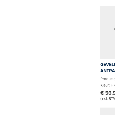
GEVELP
ANTRA
Product
Kleur: H
€ 56,
(
incl. BT