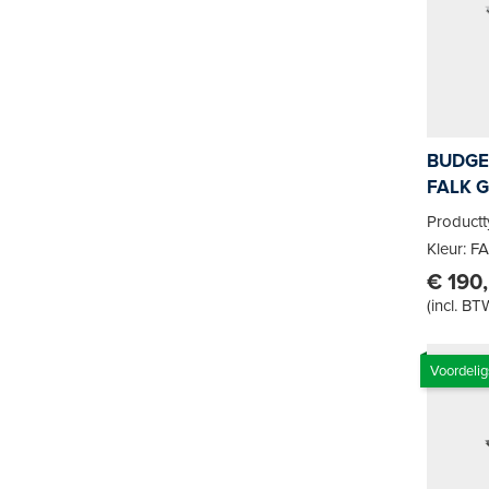
BUDGE
FALK 
Product
Kleur: F
€ 190,
(
incl. BT
Voordelig