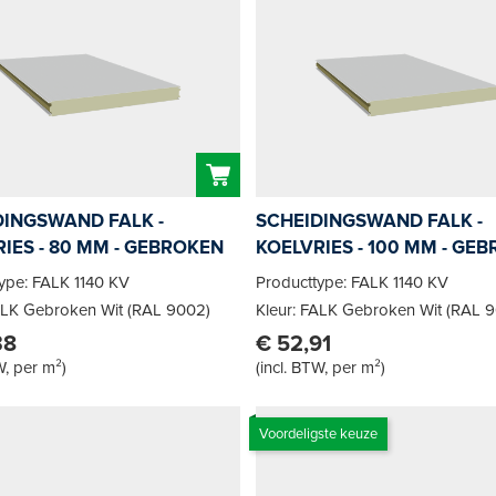
DINGSWAND FALK -
SCHEIDINGSWAND FALK -
IES - 80 MM - GEBROKEN
KOELVRIES - 100 MM - GE
WIT
ype: FALK 1140 KV
Producttype: FALK 1140 KV
ALK Gebroken Wit (RAL 9002)
Kleur: FALK Gebroken Wit (RAL 
38
€ 52,91
W, per m²
)
(
incl. BTW, per m²
)
Voordeligste keuze