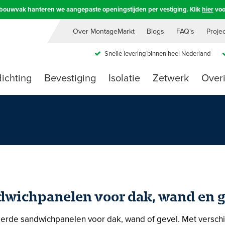
e bouwvak hanteren we aangepaste openingstijden per vestiging. Klik
hier
voo
Over MontageMarkt
Blogs
FAQ's
Proje
Snelle levering binnen heel Nederland
ichting
Bevestiging
Isolatie
Zetwerk
Over
dwichpanelen voor dak, wand en g
erde sandwichpanelen voor dak, wand of gevel. Met verschill