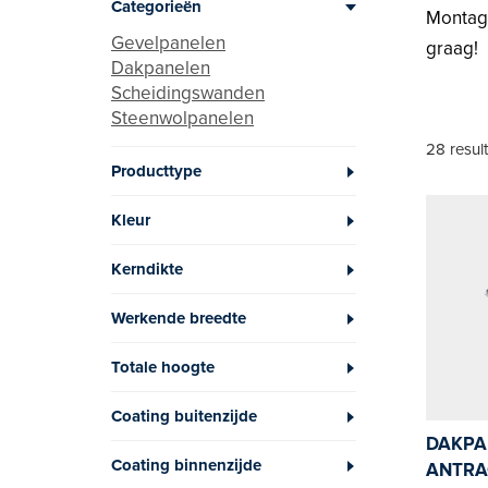
Categorieën
Montage
Gevelpanelen
graag!
Dakpanelen
Scheidingswanden
Steenwolpanelen
28 resul
Producttype
Kleur
Kerndikte
Werkende breedte
Totale hoogte
Coating buitenzijde
DAKPAN
Coating binnenzijde
ANTRA