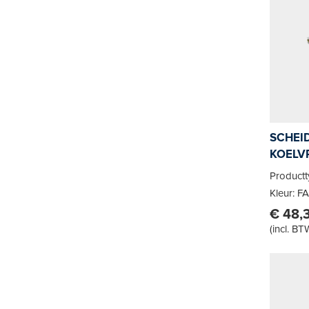
SCHEI
KOELVR
WIT
Productt
Kleur: F
€ 48,
(
incl. BT