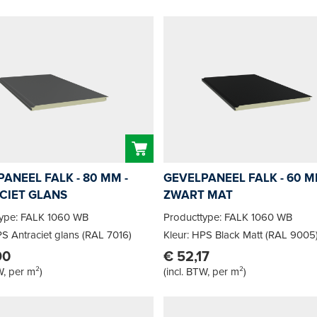
ANEEL FALK - 80 MM -
GEVELPANEEL FALK - 60 M
CIET GLANS
ZWART MAT
type: FALK 1060 WB
Producttype: FALK 1060 WB
PS Antraciet glans (RAL 7016)
Kleur: HPS Black Matt (RAL 9005
90
€ 52,17
W, per m²
)
(
incl. BTW, per m²
)