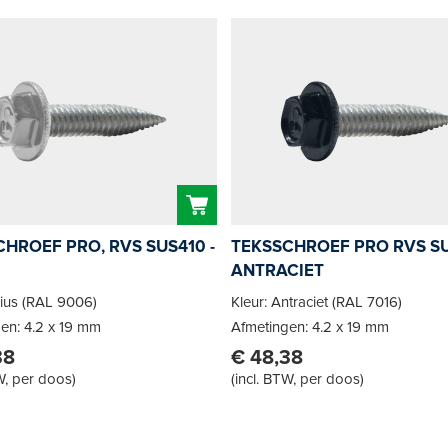
HROEF PRO, RVS SUS410 -
TEKSSCHROEF PRO RVS SU
ANTRACIET
irius (RAL 9006)
Kleur: Antraciet (RAL 7016)
en: 4.2 x 19 mm
Afmetingen: 4.2 x 19 mm
38
€ 48,38
W, per doos
)
(
incl. BTW, per doos
)