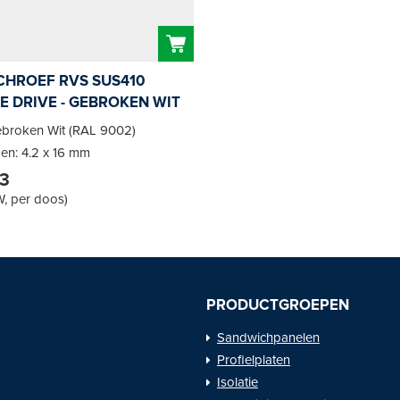
CHROEF RVS SUS410
E DRIVE - GEBROKEN WIT
ebroken Wit (RAL 9002)
en: 4.2 x 16 mm
93
W, per doos
)
PRODUCTGROEPEN
Sandwichpanelen
Profielplaten
Isolatie