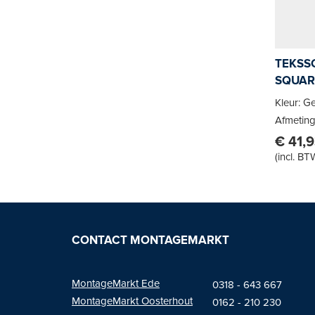
TEKSS
SQUAR
Kleur: G
Afmeting
€ 41,
(
incl. BT
CONTACT MONTAGEMARKT
MontageMarkt Ede
0318 - 643 667
MontageMarkt
Oosterhout
01
62 - 210 230