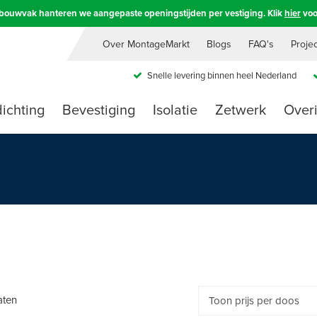
e bouwvak hanteren we aangepaste openingstijden per vestiging. Klik
hier
voo
Over MontageMarkt
Blogs
FAQ's
Proje
Snelle levering binnen heel Nederland
ichting
Bevestiging
Isolatie
Zetwerk
Over
aten