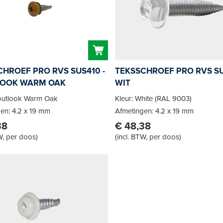
HROEF PRO RVS SUS410 -
TEKSSCHROEF PRO RVS SU
OOK WARM OAK
WIT
Houtlook Warm Oak
Kleur: White (RAL 9003)
en: 4.2 x 19 mm
Afmetingen: 4.2 x 19 mm
38
€ 48,38
W, per doos
)
(
incl. BTW, per doos
)