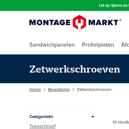
Let op: tijdens d
Sandwichpanelen
Profielplaten
Afd
Zetwerkschroeven
Home
Bevestiging
Zetwerkschroeven
Categorieën
10 result
Teksschroef