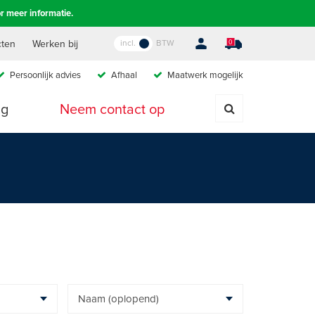
r meer informatie.
incl.
BTW
cten
Werken bij
0
Persoonlijk advies
A
fhaal
M
aatwerk mogelijk
ig
Neem contact op