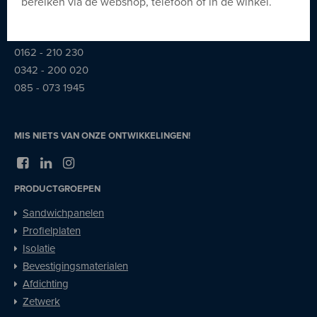
bereiken via de webshop, telefoon of in de winkel.
0318 - 643 667
01
62 - 210 230
0342 - 200 020
085 - 073 1945
MIS NIETS VAN ONZE ONTWIKKELINGEN!
PRODUCTGROEPEN
Sandwichpanelen
Profielplaten
Isolatie
Bevestigingsmaterialen
Afdichting
Zetwerk