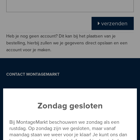
verzenden
Heb je nog geen account? Dit kan bij het plaatsen van je
bestelling, hierbij zullen we je gegevens direct opslaan en een
account voor je maken.
CONTACT MONTAGEMARKT
MontageMarkt Ede
MontageMarkt
Oosterhout
Zondag gesloten
MontageMarkt Barneveld
MontageMarkt Weerselo
Bij MontageMarkt beschouwen we zondag als een
rustdag. Op zondag zijn we gesloten, maar vanaf
maandag staan we weer voor je klaar! Je kunt ons dan