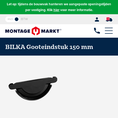
Let op: tijdens de bouwvak hanteren we aangepaste openingstijden
per vestiging. Klik
hier
voor meer informatie.
incl.
BTW
0
BILKA Gooteindstuk 150 mm