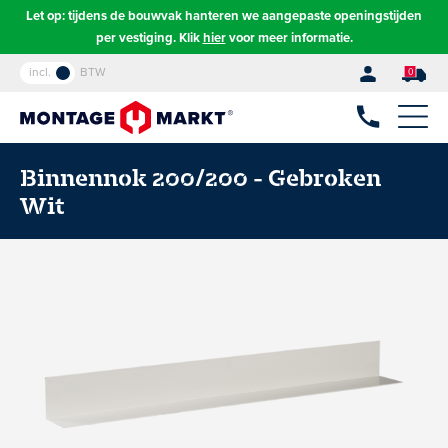
Let op: tijdens de bouwvak hanteren we aangepaste openingstijden
per vestiging. Klik
hier
voor meer informatie.
incl.
BTW
0
Binnennok 200/200 - Gebroken
Wit