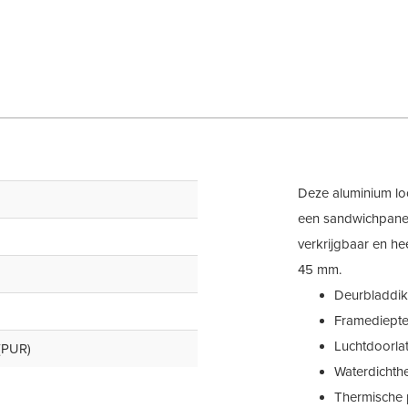
Deze aluminium lo
een sandwichpane
verkrijgbaar en h
45 mm.
Deurbladdik
Framediept
Luchtdoorla
(PUR)
Waterdichth
Thermische 