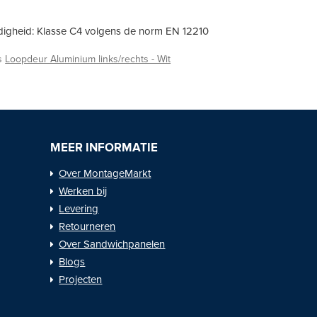
igheid: Klasse C4 volgens de norm EN 12210
ls
Loopdeur Aluminium links/rechts - Wit
MEER INFORMATIE
Over MontageMarkt
Werken bij
Levering
Retourneren
Over Sandwichpanelen
Blogs
Projecten