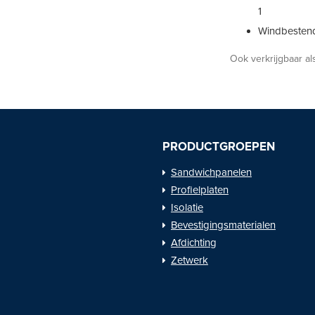
1
Windbestend
Ook verkrijgbaar a
PRODUCTGROEPEN
Sandwichpanelen
Profielplaten
Isolatie
Bevestigingsmaterialen
Afdichting
Zetwerk