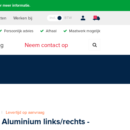
r meer informatie.
incl.
BTW
cten
Werken bij
0
Persoonlijk advies
A
fhaal
M
aatwerk mogelijk
ig
Neem contact op
2 |
Levertijd op aanvraag
Aluminium links/rechts -