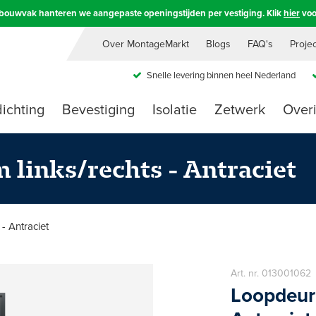
e bouwvak hanteren we aangepaste openingstijden per vestiging. Klik
hier
voo
Over MontageMarkt
Blogs
FAQ's
Proje
Snelle levering binnen heel Nederland
ichting
Bevestiging
Isolatie
Zetwerk
Over
links/rechts - Antraciet
- Antraciet
Art. nr. 01300106
Loopdeur 