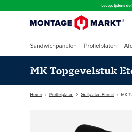
Let op: tijdens d
Sandwichpanelen
Profielplaten
Afd
MK Topgevelstuk Ete
Home
Profielplaten
Golfplaten Eternit
MK To