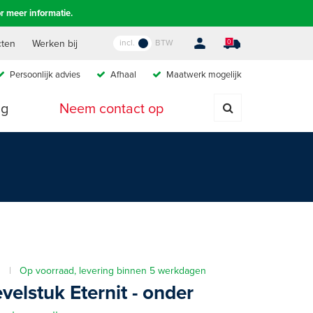
r meer informatie.
incl.
BTW
cten
Werken bij
0
Persoonlijk advies
A
fhaal
M
aatwerk mogelijk
ig
Neem contact op
40 |
Op voorraad, levering binnen 5 werkdagen
elstuk Eternit - onder