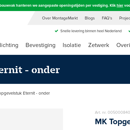
e bouwvak hanteren we aangepaste openingstijden per vestiging. Klik
hier
voo
Over MontageMarkt
Blogs
FAQ's
Proje
Snelle levering binnen heel Nederland
ichting
Bevestiging
Isolatie
Zetwerk
Over
rnit - onder
pgevelstuk Eternit - onder
Art. nr. 0050008
MK Topgev