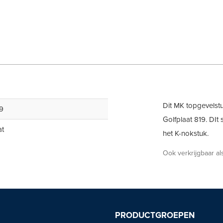
Dit MK topgevelstu
19
Golfplaat 819. DIt
at
het K-nokstuk.
Ook verkrijgbaar a
PRODUCTGROEPEN