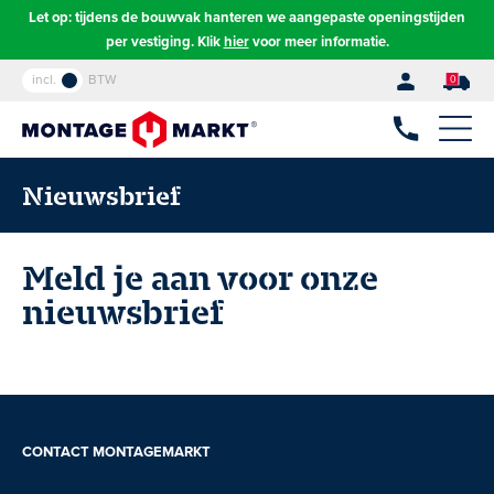
Let op: tijdens de bouwvak hanteren we aangepaste openingstijden
per vestiging. Klik
hier
voor meer informatie.
incl.
BTW
0
Nieuwsbrief
Meld je aan voor onze
nieuwsbrief
CONTACT MONTAGEMARKT