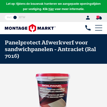
Let op: tijdens de bouwvak hanteren we aangepaste openingstijden
per vestiging. Klik
hier
voor meer informatie.
incl.
BTW
0
Panelprotect Afwerkverf voor
sandwichpanelen - Antraciet (Ral
7016)