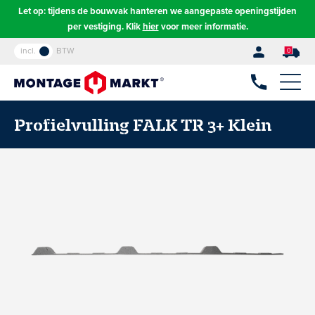
Let op: tijdens de bouwvak hanteren we aangepaste openingstijden
per vestiging. Klik
hier
voor meer informatie.
incl.
BTW
0
Profielvulling FALK TR 3+ Klein