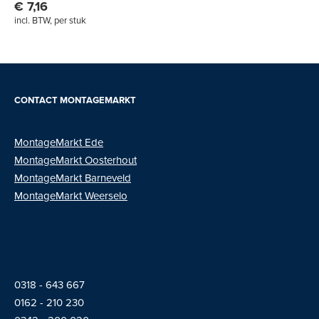
€ 7,16
incl. BTW, per stuk
CONTACT MONTAGEMARKT
MontageMarkt Ede
MontageMarkt
Oosterhout
MontageMarkt Barneveld
MontageMarkt Weerselo
0318 - 643 667
01
62 - 210 230