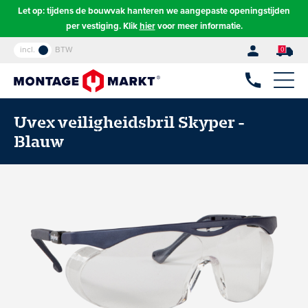
Let op: tijdens de bouwvak hanteren we aangepaste openingstijden
per vestiging. Klik
hier
voor meer informatie.
incl.
BTW
0
Uvex veiligheidsbril Skyper -
Blauw