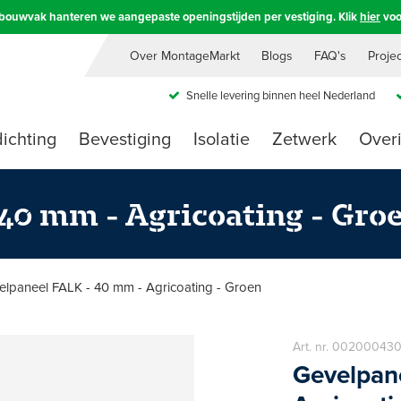
e bouwvak hanteren we aangepaste openingstijden per vestiging. Klik
hier
voo
Over MontageMarkt
Blogs
FAQ's
Proje
Snelle levering binnen heel Nederland
ichting
Bevestiging
Isolatie
Zetwerk
Over
40 mm - Agricoating - Gro
elpaneel FALK - 40 mm - Agricoating - Groen
Art. nr. 0020004
Gevelpan