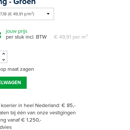
ng - Groen
jouw prijs
8
per stuk incl. BTW
€ 49,91 per m²
 op maat zagen
KELWAGEN
 koerier in heel Nederland: € 85,-
halen bij één van onze vestigingen
ing vanaf € 1.250,-
advies