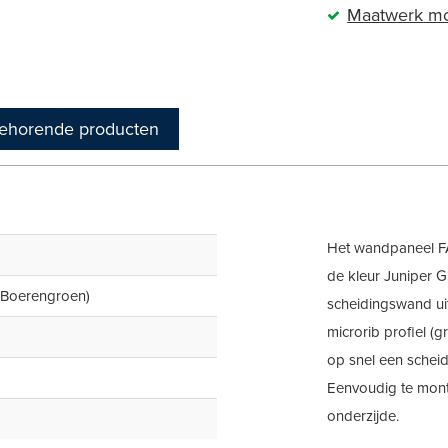
Maatwerk
mo
behorende producten
Het wandpaneel FA
de kleur Juniper 
(Boerengroen)
scheidingswand uit
microrib profiel (g
op snel een scheid
Eenvoudig te mont
onderzijde.