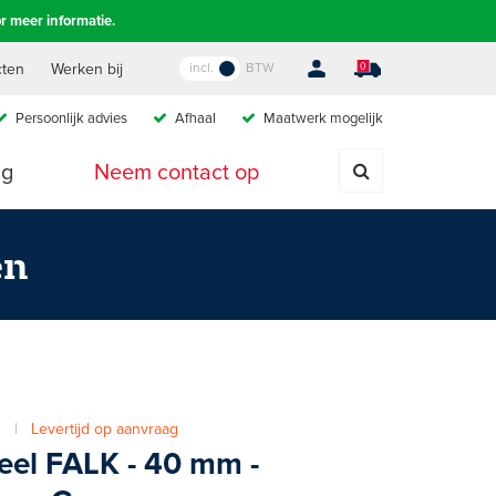
r meer informatie.
incl.
BTW
cten
Werken bij
0
Persoonlijk advies
A
fhaal
M
aatwerk mogelijk
ig
Neem contact op
en
30 |
Levertijd op aanvraag
eel FALK - 40 mm -