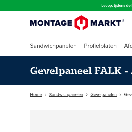
Let op: tijdens d
Sandwichpanelen
Profielplaten
Afd
Gevelpaneel FALK - 
Home
Sandwichpanelen
Gevelpanelen
Gev